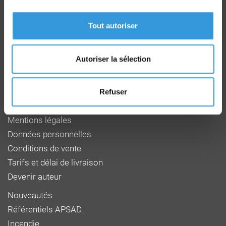
Route de la Chapelle Réanville
CD 64 - CS22265
Tout autoriser
F 27950 SAINT MARCEL
Tél : 02 32 53 64 34
www.cnpp.com
Autoriser la sélection
www.faceaurisque.com
Foire aux questions
Refuser
Qui sommes-nous
Mentions légales
Données personnelles
Conditions de vente
Tarifs et délai de livraison
Devenir auteur
Nouveautés
Référentiels APSAD
Incendie