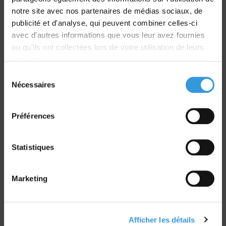
Livraison
notre site avec nos partenaires de médias sociaux, de
dans le monde entier
publicité et d'analyse, qui peuvent combiner celles-ci
avec d'autres informations que vous leur avez fournies
ou qu'ils ont collectées lors de votre utilisation de leurs
services.
Sélection
Nécessaires
du
Retrait commande
consentement
sur Vernon et Paris
Préférences
Statistiques
Paiement sécurisé
Marketing
CB - Virement - Chèque
Afficher les détails
Groupe CNPP