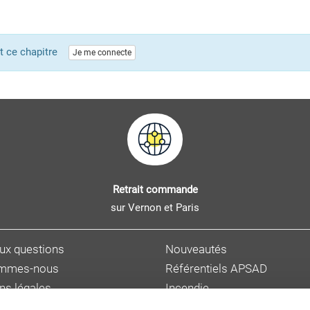
ent ce chapitre
Je me connecte
Retrait commande
sur Vernon et Paris
aux questions
Nouveautés
ommes-nous
Référentiels APSAD
ns légales
Incendie
s personnelles
Sûreté et malveillance