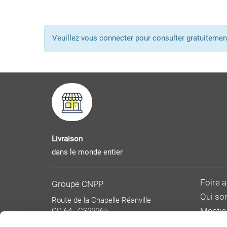
Veuillez vous connecter pour consulter gratuitem
Livraison
dans le monde entier
Foire 
Groupe CNPP
Qui s
Route de la Chapelle Réanville
CD 64 - CS22265
Mentio
F 27950 SAINT MARCEL
Donnée