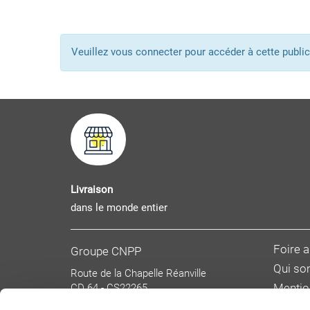
Veuillez vous connecter pour accéder à cette pub
Livraison
dans le monde entier
Foire 
Groupe CNPP
Qui s
Route de la Chapelle Réanville
CD 64 - CS22265
Mentio
F 27950 SAINT MARCEL
Donnée