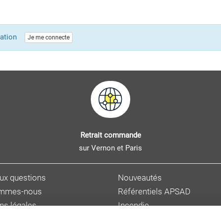
lication
Je me connecte
Retrait commande
sur Vernon et Paris
aux questions
Nouveautés
ommes-nous
Référentiels APSAD
ns légales
Incendie
s personnelles
Sûreté et malveillance