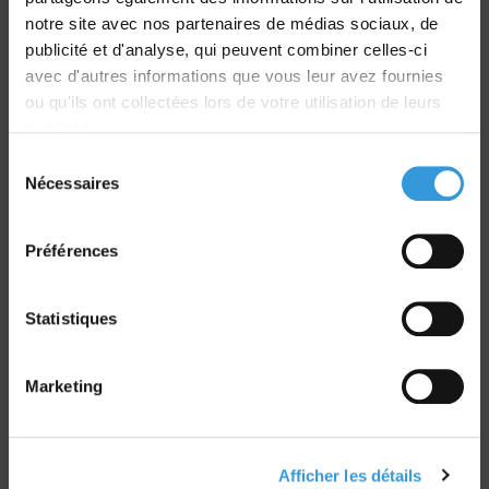
Livraison
notre site avec nos partenaires de médias sociaux, de
dans le monde entier
publicité et d'analyse, qui peuvent combiner celles-ci
avec d'autres informations que vous leur avez fournies
ou qu'ils ont collectées lors de votre utilisation de leurs
services.
Sélection
Nécessaires
du
Retrait commande
consentement
sur Vernon et Paris
Préférences
Statistiques
Paiement sécurisé
Marketing
CB - Virement - Chèque
Afficher les détails
Groupe CNPP