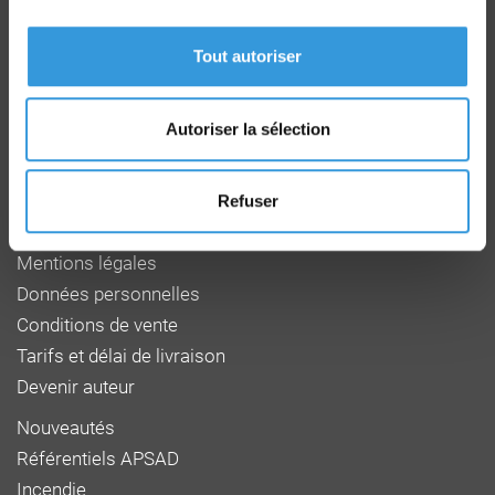
Route de la Chapelle Réanville
CD 64 - CS22265
Tout autoriser
F 27950 SAINT MARCEL
Tél : 02 32 53 64 34
www.cnpp.com
Autoriser la sélection
www.faceaurisque.com
Foire aux questions
Refuser
Qui sommes-nous
Mentions légales
Données personnelles
Conditions de vente
Tarifs et délai de livraison
Devenir auteur
Nouveautés
Référentiels APSAD
Incendie