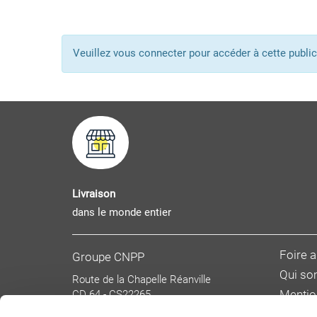
Veuillez vous connecter pour accéder à cette pub
Livraison
dans le monde entier
Foire 
Groupe CNPP
Qui s
Route de la Chapelle Réanville
CD 64 - CS22265
Mentio
F 27950 SAINT MARCEL
Donnée