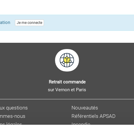
lication
Je me connecte
Retrait commande
sur Vernon et Paris
aux questions
Nouveautés
ommes-nous
Référentiels APSAD
ns légales
Incendie
s personnelles
Sûreté et malveillance