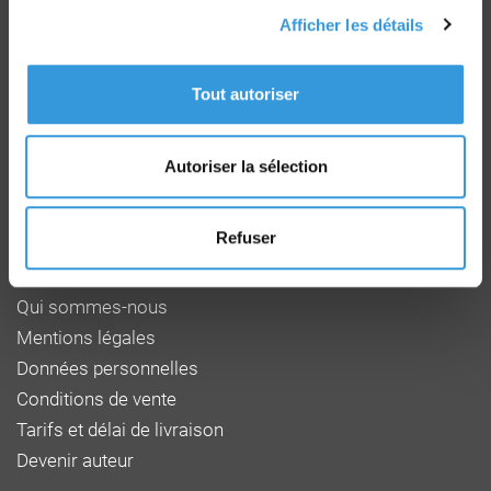
Afficher les détails
Groupe CNPP
Tout autoriser
Route de la Chapelle Réanville
CD 64 - CS22265
F 27950 SAINT MARCEL
Autoriser la sélection
Tél : 02 32 53 64 34
www.cnpp.com
www.faceaurisque.com
Refuser
Foire aux questions
Qui sommes-nous
Mentions légales
Données personnelles
Conditions de vente
Tarifs et délai de livraison
Devenir auteur