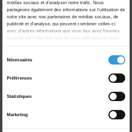
médias sociaux et d'analyser notre trafic. Nous
partageons également des informations sur l'utilisation de
notre site avec nos partenaires de médias sociaux, de
Livraison
publicité et d'analyse, qui peuvent combiner celles-ci
dans le monde entier
avec d'autres informations que vous leur avez fournies
ou qu'ils ont collectées lors de votre utilisation de leurs
services.
Sélection
Nécessaires
du
consentement
Retrait commande
Préférences
sur Vernon et Paris
Statistiques
Marketing
Paiement sécurisé
CB - Virement - Chèque