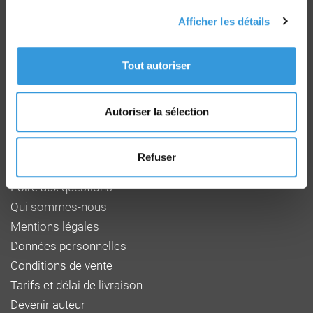
CB - Virement - Chèque
Afficher les détails
Groupe CNPP
Tout autoriser
Route de la Chapelle Réanville
CD 64 - CS22265
F 27950 SAINT MARCEL
Autoriser la sélection
Tél : 02 32 53 64 34
www.cnpp.com
www.faceaurisque.com
Refuser
Foire aux questions
Qui sommes-nous
Mentions légales
Données personnelles
Conditions de vente
Tarifs et délai de livraison
Devenir auteur