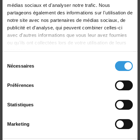
médias sociaux et d'analyser notre trafic. Nous
partageons également des informations sur l'utilisation de
notre site avec nos partenaires de médias sociaux, de
publicité et d'analyse, qui peuvent combiner celles-ci
Livraison
avec d'autres informations que vous leur avez fournies
dans le monde entier
ou qu'ils ont collectées lors de votre utilisation de leurs
services.
Sélection
Nécessaires
du
consentement
Retrait commande
Préférences
sur Vernon et Paris
Statistiques
Marketing
Paiement sécurisé