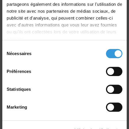
partageons également des informations sur l'utilisation de
notre site avec nos partenaires de médias sociaux, de
Livraison
publicité et d'analyse, qui peuvent combiner celles-ci
dans le monde entier
avec d'autres informations que vous leur avez fournies
ou qu'ils ont collectées lors de votre utilisation de leurs
services.
Sélection
Nécessaires
du
Retrait commande
consentement
sur Vernon et Paris
Préférences
Statistiques
Marketing
Paiement sécurisé
CB - Virement - Chèque