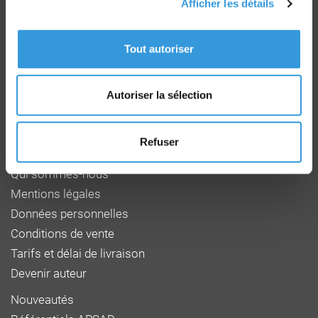
Afficher les détails
Groupe CNPP
Route de la Chapelle Réanville
Tout autoriser
CD 64 - CS22265
F 27950 SAINT MARCEL
Tél : 02 32 53 64 34
Autoriser la sélection
www.cnpp.com
www.faceaurisque.com
Refuser
Foire aux questions
Qui sommes-nous
Mentions légales
Données personnelles
Conditions de vente
Tarifs et délai de livraison
Devenir auteur
Nouveautés