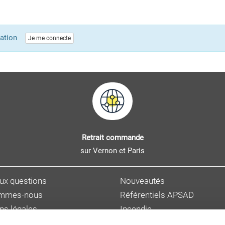
lication
Je me connecte
Retrait commande
sur Vernon et Paris
aux questions
Nouveautés
ommes-nous
Référentiels APSAD
ns légales
Incendie
s personnelles
Sûreté et malveillance