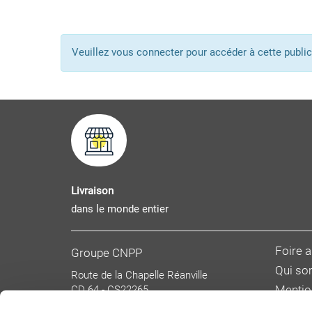
Veuillez vous connecter pour accéder à cette pub
Livraison
dans le monde entier
Foire 
Groupe CNPP
Qui s
Route de la Chapelle Réanville
CD 64 - CS22265
Mentio
F 27950 SAINT MARCEL
Donnée