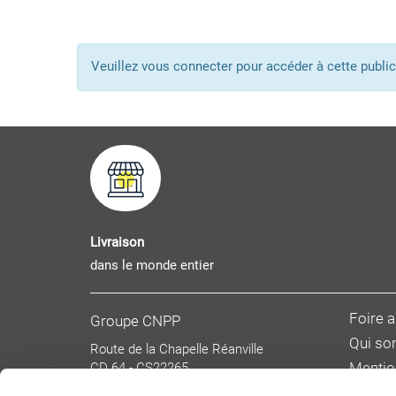
Veuillez vous connecter pour accéder à cette pub
Livraison
dans le monde entier
Foire 
Groupe CNPP
Qui s
Route de la Chapelle Réanville
CD 64 - CS22265
Mentio
F 27950 SAINT MARCEL
Donnée