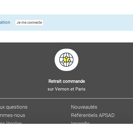
lication
Je me connecte
Retrait commande
sur Vernon et Paris
aux questions
Nouveautés
ommes-nous
Référentiels APSAD
ns légales
Incendie
s personnelles
Sûreté et malveillance