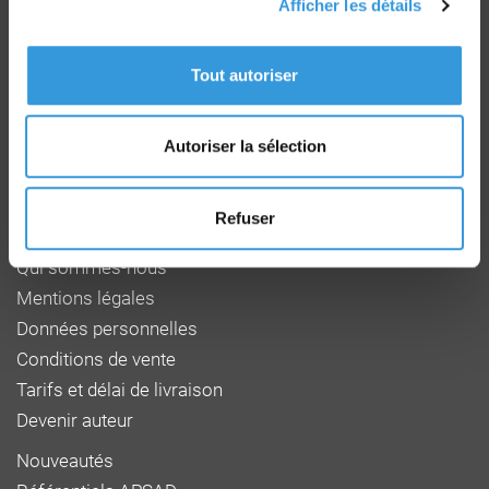
Afficher les détails
Groupe CNPP
Route de la Chapelle Réanville
Tout autoriser
CD 64 - CS22265
F 27950 SAINT MARCEL
Tél : 02 32 53 64 34
Autoriser la sélection
www.cnpp.com
www.faceaurisque.com
Refuser
Foire aux questions
Qui sommes-nous
Mentions légales
Données personnelles
Conditions de vente
Tarifs et délai de livraison
Devenir auteur
Nouveautés