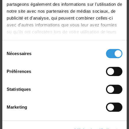
partageons également des informations sur l'utilisation de
notre site avec nos partenaires de médias sociaux, de
Livraison
publicité et d'analyse, qui peuvent combiner celles-ci
dans le monde entier
avec d'autres informations que vous leur avez fournies
ou qu'ils ont collectées lors de votre utilisation de leurs
services.
Sélection
Nécessaires
du
Retrait commande
consentement
sur Vernon et Paris
Préférences
Statistiques
Marketing
Paiement sécurisé
CB - Virement - Chèque