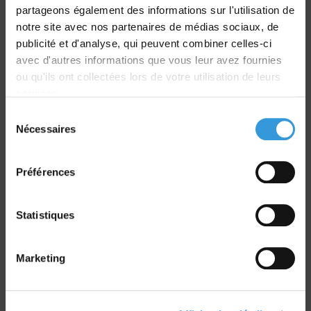
partageons également des informations sur l'utilisation de
notre site avec nos partenaires de médias sociaux, de
Livraison
publicité et d'analyse, qui peuvent combiner celles-ci
dans le monde entier
avec d'autres informations que vous leur avez fournies
ou qu'ils ont collectées lors de votre utilisation de leurs
services.
Sélection
Nécessaires
du
Retrait commande
consentement
sur Vernon et Paris
Préférences
Statistiques
Marketing
Paiement sécurisé
CB - Virement - Chèque