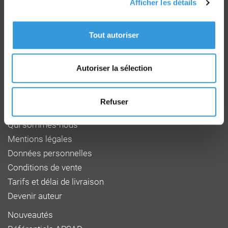
Afficher les détails
Groupe CNPP
Route de la Chapelle Réanville
Tout autoriser
CD 64 - CS22265
F 27950 SAINT MARCEL
Tél : 02 32 53 64 34
Autoriser la sélection
www.cnpp.com
www.faceaurisque.com
Refuser
Foire aux questions
Qui sommes-nous
Mentions légales
Données personnelles
Conditions de vente
Tarifs et délai de livraison
Devenir auteur
Nouveautés