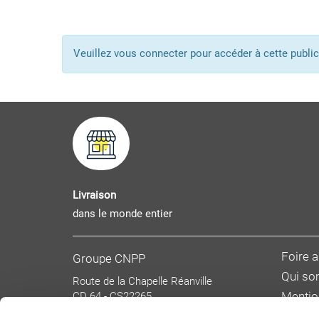
Veuillez vous connecter pour accéder à cette pub
Livraison
dans le monde entier
Foire 
Groupe CNPP
Qui s
Route de la Chapelle Réanville
CD 64 - CS22265
Mentio
F 27950 SAINT MARCEL
Donnée