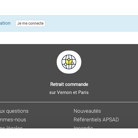
lication
Je me connecte
Retrait commande
sur Vernon et Paris
aux questions
Nouveautés
ommes-nous
Référentiels APSAD
ns légales
Incendie
s personnelles
Sûreté et malveillance