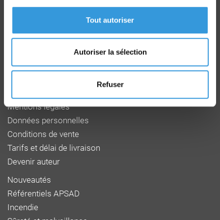
Route de la Chapelle Réanville
CD 64 - CS22265
Tout autoriser
F 27950 SAINT MARCEL
Tél : 02 32 53 64 34
www.cnpp.com
www.faceaurisque.com
Autoriser la sélection
Foire aux questions
Refuser
Qui sommes-nous
Mentions légales
Données personnelles
Conditions de vente
Tarifs et délai de livraison
Devenir auteur
Nouveautés
Référentiels APSAD
Incendie