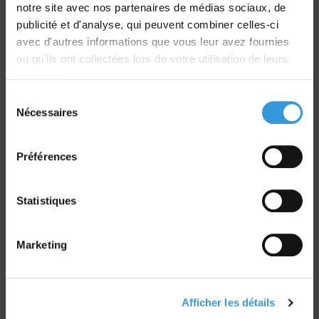
notre site avec nos partenaires de médias sociaux, de
dans le monde entier
publicité et d'analyse, qui peuvent combiner celles-ci
avec d'autres informations que vous leur avez fournies
ou qu'ils ont collectées lors de votre utilisation de leurs
services.
Sélection
Retrait commande
Nécessaires
du
sur Vernon et Paris
consentement
Préférences
Statistiques
Paiement sécurisé
Marketing
CB - Virement - Chèque
Groupe CNPP
Afficher les détails