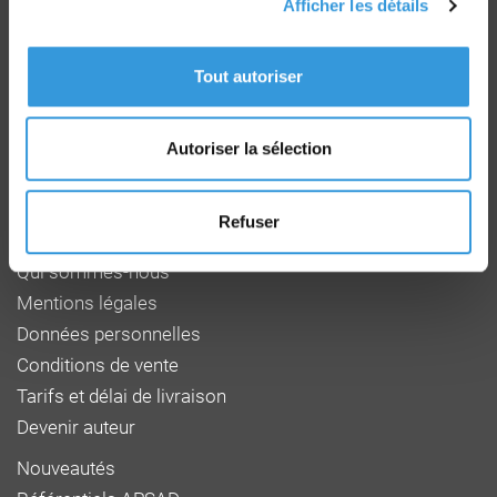
Afficher les détails
Groupe CNPP
Route de la Chapelle Réanville
Tout autoriser
CD 64 - CS22265
F 27950 SAINT MARCEL
Tél : 02 32 53 64 34
Autoriser la sélection
www.cnpp.com
www.faceaurisque.com
Refuser
Foire aux questions
Qui sommes-nous
Mentions légales
Données personnelles
Conditions de vente
Tarifs et délai de livraison
Devenir auteur
Nouveautés