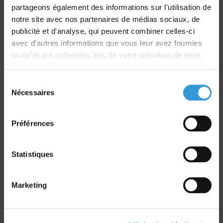
partageons également des informations sur l'utilisation de
notre site avec nos partenaires de médias sociaux, de
Livraison
publicité et d'analyse, qui peuvent combiner celles-ci
dans le monde entier
avec d'autres informations que vous leur avez fournies
ou qu'ils ont collectées lors de votre utilisation de leurs
services.
Sélection
Nécessaires
du
Retrait commande
consentement
sur Vernon et Paris
Préférences
Statistiques
Marketing
Paiement sécurisé
CB - Virement - Chèque