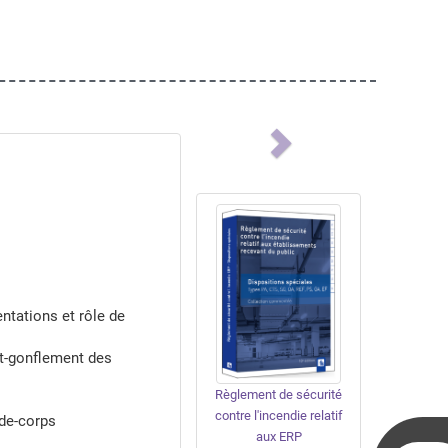
Next
ntations et rôle de
it-gonflement des
Règlement de sécurité
contre l'incendie relatif
rde-corps
aux ERP