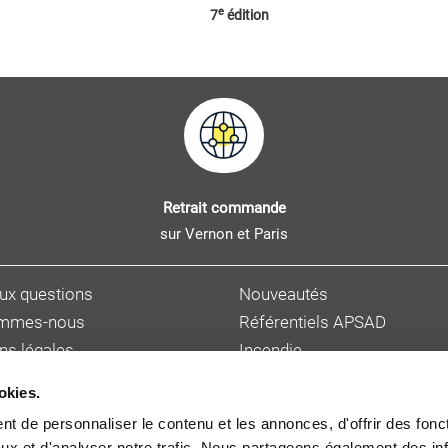
e
7
édition
Retrait commande
sur Vernon et Paris
aux questions
Nouveautés
ommes-nous
Référentiels APSAD
ns légales
Incendie
s personnelles
Sûreté et malveillance
okies.
ions de vente
Hygiène, sécurité et enviro
t de personnaliser le contenu et les annonces, d'offrir des fonct
et délai de livraison
Gestion des risques
ux et d'analyser notre trafic. Nous partageons également des in