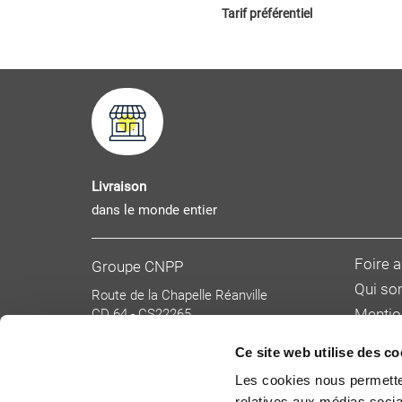
Tarif préférentiel
Livraison
dans le monde entier
Foire 
Groupe CNPP
Qui s
Route de la Chapelle Réanville
CD 64 - CS22265
Mentio
F 27950 SAINT MARCEL
Donnée
Tél : 02 32 53 64 34
Ce site web utilise des co
Condit
www.cnpp.com
Les cookies nous permetten
www.faceaurisque.com
Tarifs 
relatives aux médias socia