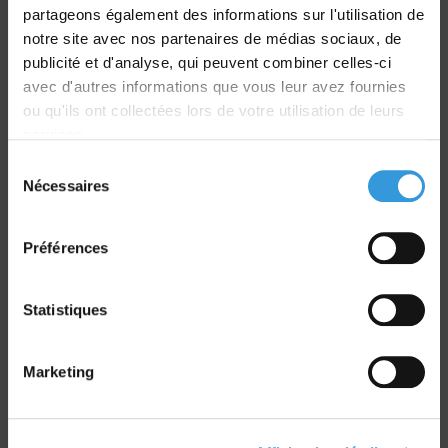
partageons également des informations sur l'utilisation de
notre site avec nos partenaires de médias sociaux, de
Livraison
publicité et d'analyse, qui peuvent combiner celles-ci
dans le monde entier
avec d'autres informations que vous leur avez fournies
ou qu'ils ont collectées lors de votre utilisation de leurs
services.
Sélection
Nécessaires
du
Retrait commande
consentement
sur Vernon et Paris
Préférences
Statistiques
Marketing
Paiement sécurisé
CB - Virement - Chèque