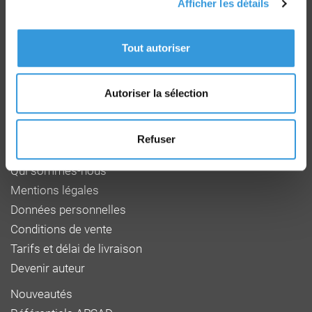
Afficher les détails
Groupe CNPP
Route de la Chapelle Réanville
Tout autoriser
CD 64 - CS22265
F 27950 SAINT MARCEL
Tél : 02 32 53 64 34
Autoriser la sélection
www.cnpp.com
www.faceaurisque.com
Refuser
Foire aux questions
Qui sommes-nous
Mentions légales
Données personnelles
Conditions de vente
Tarifs et délai de livraison
Devenir auteur
Nouveautés