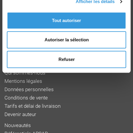
Afficher les détails
Groupe CNPP
Route de la Chapelle Réanville
Tout autoriser
CD 64 - CS22265
F 27950 SAINT MARCEL
Tél : 02 32 53 64 34
Autoriser la sélection
www.cnpp.com
www.faceaurisque.com
Refuser
Foire aux questions
Qui sommes-nous
Mentions légales
Données personnelles
Conditions de vente
Tarifs et délai de livraison
Devenir auteur
Nouveautés