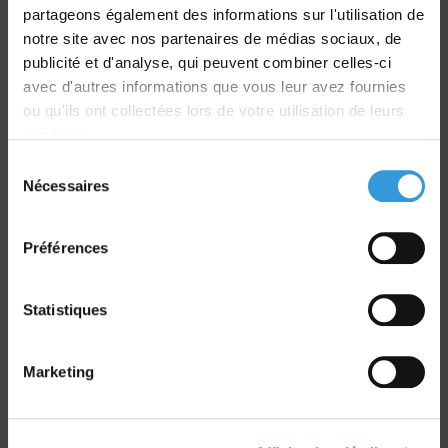
partageons également des informations sur l'utilisation de
notre site avec nos partenaires de médias sociaux, de
Livraison
publicité et d'analyse, qui peuvent combiner celles-ci
dans le monde entier
avec d'autres informations que vous leur avez fournies
ou qu'ils ont collectées lors de votre utilisation de leurs
services.
Sélection
Nécessaires
du
Retrait commande
consentement
sur Vernon et Paris
Préférences
Statistiques
Marketing
Paiement sécurisé
CB - Virement - Chèque