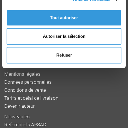
Groupe CNPP
Route de la Chapelle Réanville
Tout autoriser
CD 64 - CS22265
F 27950 SAINT MARCEL
Tél : 02 32 53 64 34
www.cnpp.com
Autoriser la sélection
www.faceaurisque.com
Refuser
Foire aux questions
Qui sommes-nous
Mentions légales
Données personnelles
Conditions de vente
Tarifs et délai de livraison
Devenir auteur
Nouveautés
Référentiels APSAD