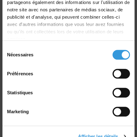
partageons également des informations sur l'utilisation de
Livraison
notre site avec nos partenaires de médias sociaux, de
dans le monde entier
publicité et d'analyse, qui peuvent combiner celles-ci
avec d'autres informations que vous leur avez fournies
ou qu'ils ont collectées lors de votre utilisation de leurs
services.
Sélection
Nécessaires
du
Retrait commande
consentement
sur Vernon et Paris
Préférences
Statistiques
Marketing
Paiement sécurisé
CB - Virement - Chèque
Afficher les détails