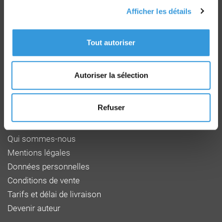
Afficher les détails
Groupe CNPP
Tout autoriser
Route de la Chapelle Réanville
CD 64 - CS22265
F 27950 SAINT MARCEL
Autoriser la sélection
Tél : 02 32 53 64 34
www.cnpp.com
www.faceaurisque.com
Refuser
Foire aux questions
Qui sommes-nous
Mentions légales
Données personnelles
Conditions de vente
Tarifs et délai de livraison
Devenir auteur