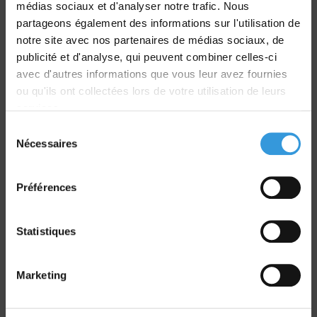
médias sociaux et d'analyser notre trafic. Nous
partageons également des informations sur l'utilisation de
notre site avec nos partenaires de médias sociaux, de
Livraison
publicité et d'analyse, qui peuvent combiner celles-ci
dans le monde entier
avec d'autres informations que vous leur avez fournies
ou qu'ils ont collectées lors de votre utilisation de leurs
services.
Sélection
Nécessaires
du
consentement
Retrait commande
Préférences
sur Vernon et Paris
Statistiques
Marketing
Paiement sécurisé
CB - Virement - Chèque