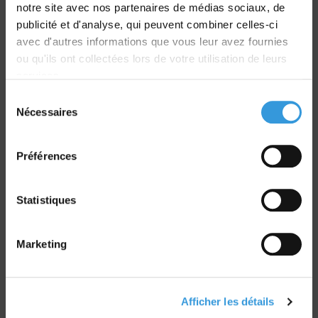
notre site avec nos partenaires de médias sociaux, de
dans le monde entier
publicité et d'analyse, qui peuvent combiner celles-ci
avec d'autres informations que vous leur avez fournies
ou qu'ils ont collectées lors de votre utilisation de leurs
services.
Sélection
Retrait commande
Nécessaires
du
sur Vernon et Paris
consentement
Préférences
Statistiques
Paiement sécurisé
Marketing
CB - Virement - Chèque
Groupe CNPP
Afficher les détails