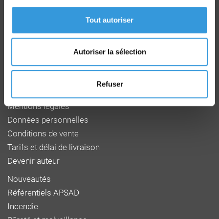
Route de la Chapelle Réanville
CD 64 - CS22265
Tout autoriser
F 27950 SAINT MARCEL
Tél : 02 32 53 64 34
www.cnpp.com
www.faceaurisque.com
Autoriser la sélection
Foire aux questions
Refuser
Qui sommes-nous
Mentions légales
Données personnelles
Conditions de vente
Tarifs et délai de livraison
Devenir auteur
Nouveautés
Référentiels APSAD
Incendie