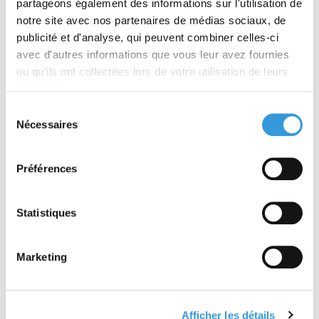
partageons également des informations sur l'utilisation de
Découvrir
Découvrir
notre site avec nos partenaires de médias sociaux, de
publicité et d'analyse, qui peuvent combiner celles-ci
avec d'autres informations que vous leur avez fournies
ou qu'ils ont collectées lors de votre utilisation de leurs
services.
Sélection
Nécessaires
du
consentement
Cible de référence
Pack Cybersécurité
pour caméras de
Préférences
vidéosurveillance
À partir de 23,00 €
À partir de 176,00 €
Statistiques
TTC
TTC
Découvrir
Découvrir
Marketing
Afficher les détails