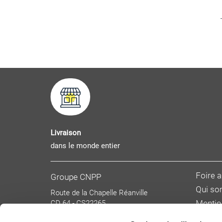
Livraison
dans le monde entier
Foire 
Groupe CNPP
Qui s
Route de la Chapelle Réanville
CD 64 - CS22265
Mentio
F 27950 SAINT MARCEL
Donnée