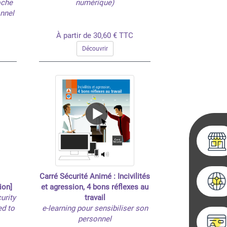
oche
numérique)
onnel
À partir de 30,60 € TTC
Découvrir
Carré Sécurité Animé : Incivilités
ion]
et agression, 4 bons réflexes au
urity
travail
ed to
e-learning pour sensibiliser son
personnel