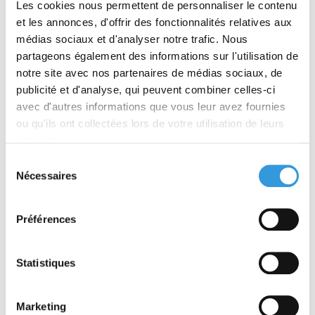
Les cookies nous permettent de personnaliser le contenu
S1A SOURCES Suivi
S1B Suivi des
des systèmes
systèmes sprinkleurs
et les annonces, d'offrir des fonctionnalités relatives aux
sprinkleurs
médias sociaux et d'analyser notre trafic. Nous
partageons également des informations sur l'utilisation de
À partir de 32,00 €
À partir de 45,00 €
notre site avec nos partenaires de médias sociaux, de
TTC
TTC
publicité et d'analyse, qui peuvent combiner celles-ci
Découvrir
Découvrir
avec d'autres informations que vous leur avez fournies
ou qu'ils ont collectées lors de votre utilisation de leurs
services.
Sélection
Nécessaires
du
consentement
Préférences
N100 Suivi des
La protection des
systèmes sprinkleurs
équipes d'intervention
Statistiques
À partir de 33,30 €
À partir de 42,75 €
TTC
TTC
Marketing