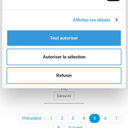
Découvrir
Découvrir
Afficher les détails
Tout autoriser
Autoriser la sélection
Guide du permis de
travail en zone Atex
Refuser
À partir de 53,20 €
TTC
Découvrir
Précédent
1
2
3
4
5
6
7
8
Suivant