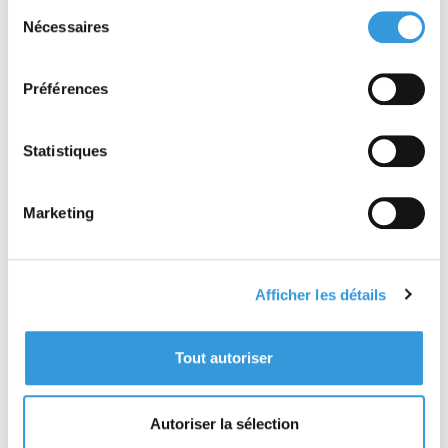
Sélection
Nécessaires
du
consentement
Traité pratique de sûreté malveillance
Préférences
e
7
édition
Statistiques
Marketing
Afficher les détails
Tout autoriser
Référentiel APSAD R5 Robinets d'incendie armés et
postes d'incendie additivés
Autoriser la sélection